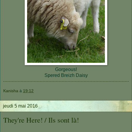
Gorgeous!
Spered Breizh Daisy
Kanisha
à
19:12
jeudi 5 mai 2016
They're Here! / Ils sont là!