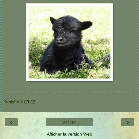
Kanisha
à
09:22
‹
›
Accueil
Afficher la version Web