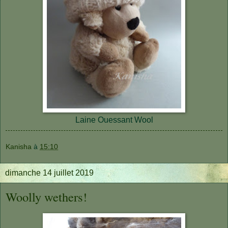
Laine Ouessant Wool
Kanisha
à
15:10
dimanche 14 juillet 2019
Woolly wethers!