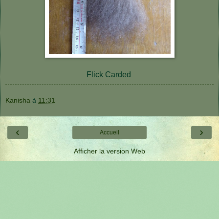
Flick Carded
Kanisha
à
11:31
‹
›
Accueil
Afficher la version Web