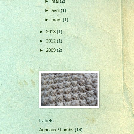
►
mai
(2)
►
avril
(1)
►
mars
(1)
►
2013
(1)
►
2012
(1)
►
2009
(2)
.
Labels
Agneaux / Lambs
(14)