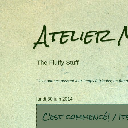
Atelier M
The Fluffy Stuff
”
les hommes passent leur temps à tricoter, en fuman
lundi 30 juin 2014
C'est commencé! / It