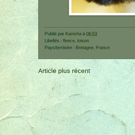
Publié par
Kanisha
à
06:53
Libellés :
fleece
,
toison
Pays/territoire :
Bretagne, France
Article plus récent