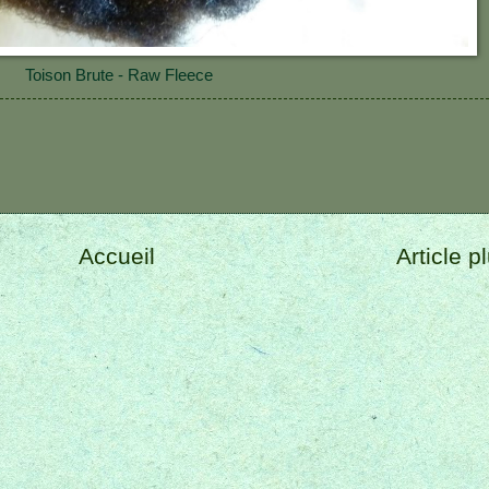
Toison Brute - Raw Fleece
Accueil
Article p