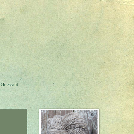
’Ouessant
.