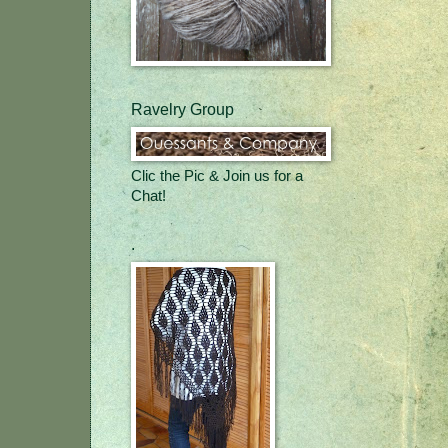
Ravelry Group
Clic the Pic & Join us for a
Chat!
.