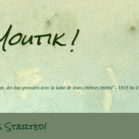
outik !
t, des bas grossiers avec la laine de leurs chétives brebis
” -
1819 Ile d
s Started!