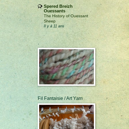
Spered Breizh
Ouessants
The History of Ouessant
Sheep
Il y a 11 ans
.
Fil Fantaisie / Art Yarn